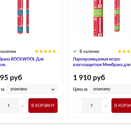
 наличии
В наличии
брана ROCKWOOL Для
Паропроницаемая ветро-
ель
влагозащитная Мембрана для
595
руб
1 910
руб
упаковку
упаковку
 за
Цена за
+
-
+
В КОРЗИНУ
В КОРЗ