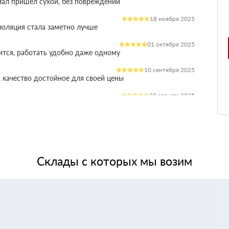
иал пришёл сухой, без повреждений
18 ноября 2025
оляция стала заметно лучше
01 октября 2025
ится, работать удобно даже одному
10 сентября 2025
 качество достойное для своей цены
22 августа 2025
ления расходы на отопление стали ниже
03 июля 2025
ладываются плотно, щелей почти нет
14 июня 2025
жит, влаги не боится, монтаж прошёл без проблем
Склады с которых мы возим
28 мая 2025
 качество, без сюрпризов на объекте
11 мая 2025
я при креплении свою задачу выполняет.
24 апреля 2025