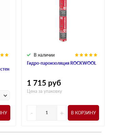
В наличии
В налич
Гидро-пароизоляция ROCKWOOL
Алюминиева
 стен
ROCKWOO
1 715
руб
1 015
р
Цена за упаковку
у
Цена за
-
+
-
ИНУ
В КОРЗИНУ