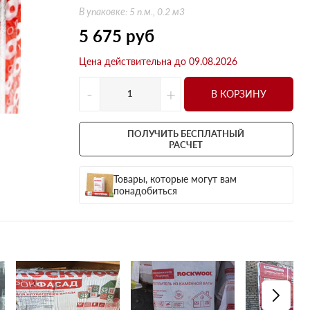
Оптима
Оптима
В упаковке: 5 п.м., 0.2 м3
Н Оптима
Д Оптима
5 675
руб
Д Оптима
Д Экстра
Цена действительна до 09.08.2026
50 мм
50 мм
100 мм
100 мм
-
+
В КОРЗИНУ
Техническая изоляция
Толщина
Цилиндры навивные
50 мм
ПОЛУЧИТЬ БЕСПЛАТНЫЙ
Lamella Mat L
100 мм
РАСЧЕТ
Industrial Batts 80
120 мм
Товары, которые могут вам
CONLIT SL 150
150 мм
понадобиться