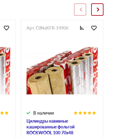
Арт. CilNaKFR-14906
Арт. CilNa
В наличии
В налич
Цилиндры навивные
Цилиндры 
кашированные фольгой
кашированн
ROCKWOOL 100 70х48
ROCKWOOL 