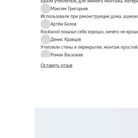
Брали утеплитель для зимнего монтажа, матер
Максим Григорьев
Использовали при реконструкции дома, шумоиз
Артём Белов
Rockwool показал себя хорошо, ничего не крош
Денис Кравцов
Утепляли стены и перекрытия, монтаж простой,
Роман Васильев
Материал соответствует описанию, после утеп
Оставить отзыв
Олег Фёдоров
Брали для утепления кровли, плиты ровные, ук
Павел Антонов
Использовали для бани, утеплитель форму дер
Андрей Лебедев
Работаем с Rockwool не первый раз, стабильное
Михаил Егоров
Утепляли фасад, материал плотный, не ломаетс
Виталий Романов