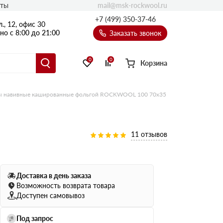
mail@msk-rockwool.ru
кты
Полы
+7 (499) 350-37-46
., 12, офис 30
Балкон
о с 8:00 до 21:00
Заказать звонок
Технолайт
Эсктра
0
0
Корзина
Оптима
Техноакустик
 навивные кашированные фольгой ROCKWOOL 100 70х35
PROF
Акустик Баттс
Ультратонкий
11 отзывов
105
ПРО
50 мм
Доставка в день заказа
80
75 мм
Возможность возврата товара
100 мм
Доступен самовывоз
Руф Баттс
Под запрос