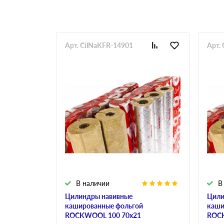
Арт. CilNaKFR-14901
Арт.
В наличии
В
Цилиндры навивные
Цили
кашированные фольгой
каши
ROCKWOOL 100 70х21
ROCK