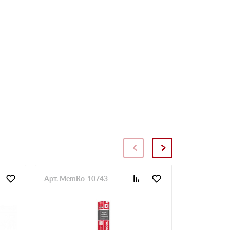
Арт. MemRo-10743
Арт. SopToR