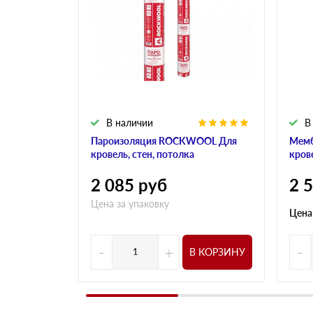
В наличии
В
Пароизоляция ROCKWOOL Для
Мем
кровель, стен, потолка
кров
2 085
руб
2 
Цена за упаковку
Цена
-
+
-
В КОРЗИНУ