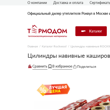
О компании
Доставка и оплата
Сертификат
Официальный дилер утеплителя Роквул в Москве 
Каталог
Главная
Каталог Rockwool
Цилиндры навивные ROC
Утеплитель Rockwool
Цилиндры навивные каширо
Поделиться
Утеплитель Технониколь
Утеплитель Penoplex
Утеплитель Knauf
Утеплитель Isover