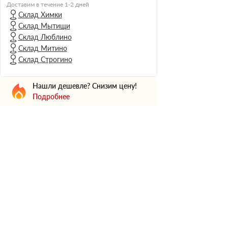
Н Оптима
Доставим в течение 1-2 дней
Склад Химки
Д Оптима
Склад Мытищи
В Оптима
Склад Люблино
Д Стандарт
Склад Митино
Склад Строгино
Н Экстра
Применение
Нашли дешевле? Снизим цену!
Для стен
Подробнее
Для пола
Для фундамента
Для потолков