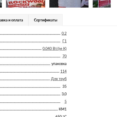
авка и оплата
Сертификаты
0.2
Г1
0.040 Вт/(м·К)
70
упаковка
114
Для труб
35
3,0
5
КМ1
650 °С