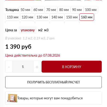
Толщина
50 мм
60 мм
70 мм
80 мм
90 мм
100 мм
110 мм
120 мм
130 мм
140 мм
150 мм
160 мм
170 мм
180 мм
190 мм
200 мм
210 мм
220 мм
Цена за
упаковку
м2
м3
230 мм
240 мм
250 мм
В упаковке: 1.2 м2, 0.19 м3, 2 шт
1 390
руб
Цена действительна до 07.08.2026
-
+
В КОРЗИНУ
ПОЛУЧИТЬ БЕСПЛАТНЫЙ РАСЧЕТ
Товары, которые могут вам понадобиться