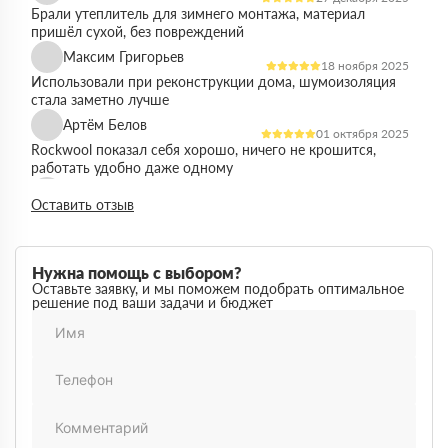
Брали утеплитель для зимнего монтажа, материал
пришёл сухой, без повреждений
Максим Григорьев
18 ноября 2025
Использовали при реконструкции дома, шумоизоляция
стала заметно лучше
Артём Белов
01 октября 2025
Rockwool показал себя хорошо, ничего не крошится,
работать удобно даже одному
Денис Кравцов
10 сентября 2025
Оставить отзыв
Утепляли стены и перекрытия, монтаж простой, качество
достойное для своей цены
Роман Васильев
22 августа 2025
Нужна помощь с выбором?
Материал соответствует описанию, после утепления
Оставьте заявку, и мы поможем подобрать оптимальное
решение под ваши задачи и бюджет
расходы на отопление стали ниже
Олег Фёдоров
03 июля 2025
Брали для утепления кровли, плиты ровные,
укладываются плотно, щелей почти нет
Павел Антонов
14 июня 2025
Использовали для бани, утеплитель форму держит,
влаги не боится, монтаж прошёл без проблем