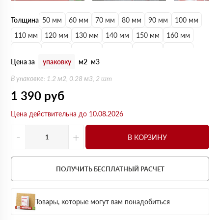
Толщина
50 мм
60 мм
70 мм
80 мм
90 мм
100 мм
110 мм
120 мм
130 мм
140 мм
150 мм
160 мм
170 мм
180 мм
190 мм
200 мм
210 мм
220 мм
Цена за
упаковку
м2
м3
230 мм
240 мм
250 мм
В упаковке: 1.2 м2, 0.28 м3, 2 шт
1 390
руб
Цена действительна до 10.08.2026
-
+
В КОРЗИНУ
ПОЛУЧИТЬ БЕСПЛАТНЫЙ РАСЧЕТ
Товары, которые могут вам понадобиться