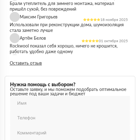
Брали утеплитель для зимнего монтажа, материал
пришёл сухой, без повреждений
Максим Григорьев
18 ноября 2025
Использовали при реконструкции дома, шумоизоляция
стала заметно лучше
Артём Белов
01 октября 2025
Rockwool показал себя хорошо, ничего не крошится,
работать удобно даже одному
Денис Кравцов
10 сентября 2025
Оставить отзыв
Утепляли стены и перекрытия, монтаж простой, качество
достойное для своей цены
Роман Васильев
22 августа 2025
Нужна помощь с выбором?
Материал соответствует описанию, после утепления
Оставьте заявку, и мы поможем подобрать оптимальное
решение под ваши задачи и бюджет
расходы на отопление стали ниже
Олег Фёдоров
03 июля 2025
Брали для утепления кровли, плиты ровные,
укладываются плотно, щелей почти нет
Павел Антонов
14 июня 2025
Использовали для бани, утеплитель форму держит,
влаги не боится, монтаж прошёл без проблем