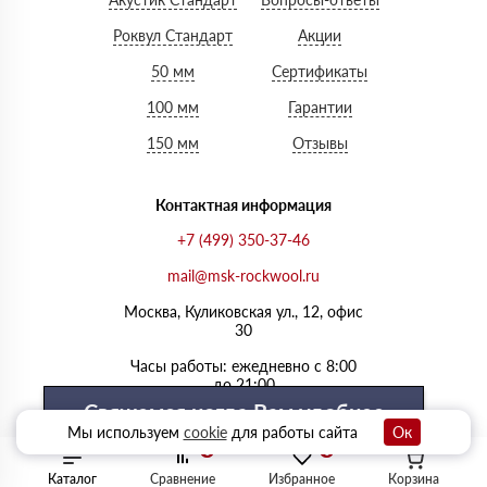
Роквул Стандарт
Акции
50 мм
Сертификаты
100 мм
Гарантии
150 мм
Отзывы
Контактная информация
+7 (499) 350-37-46
mail@msk-rockwool.ru
Москва, Куликовская ул., 12, офис
30
Часы работы: ежедневно с 8:00
до 21:00
Свяжемся когда Вам удобнее
Мы используем
cookie
для работы сайта
Ок
0
0
Выберите удобный день
Каталог
Сравнение
Избранное
Корзина