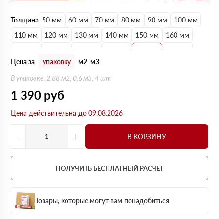
Толщина
50 мм
60 мм
70 мм
80 мм
90 мм
100 мм
110 мм
120 мм
130 мм
140 мм
150 мм
160 мм
170 мм
180 мм
190 мм
200 мм
210 мм
220 мм
Цена за
упаковку
м2
м3
230 мм
240 мм
250 мм
В упаковке: 2.88 м2, 0.6 м3, 4 шт
1 390
руб
Цена действительна до 09.08.2026
-
+
В КОРЗИНУ
ПОЛУЧИТЬ БЕСПЛАТНЫЙ РАСЧЕТ
Товары, которые могут вам понадобиться