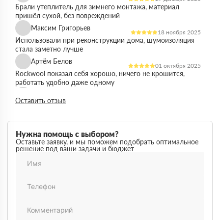
Брали утеплитель для зимнего монтажа, материал
пришёл сухой, без повреждений
Максим Григорьев
18 ноября 2025
Использовали при реконструкции дома, шумоизоляция
стала заметно лучше
Артём Белов
01 октября 2025
Rockwool показал себя хорошо, ничего не крошится,
работать удобно даже одному
Денис Кравцов
10 сентября 2025
Оставить отзыв
Утепляли стены и перекрытия, монтаж простой, качество
достойное для своей цены
Роман Васильев
22 августа 2025
Нужна помощь с выбором?
Материал соответствует описанию, после утепления
Оставьте заявку, и мы поможем подобрать оптимальное
решение под ваши задачи и бюджет
расходы на отопление стали ниже
Олег Фёдоров
03 июля 2025
Брали для утепления кровли, плиты ровные,
укладываются плотно, щелей почти нет
Павел Антонов
14 июня 2025
Использовали для бани, утеплитель форму держит,
влаги не боится, монтаж прошёл без проблем