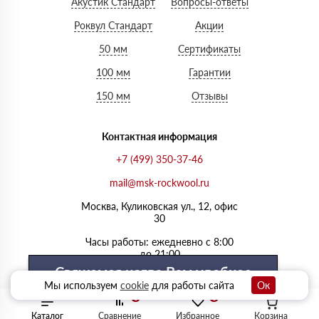
Акустик Стандарт
Вопросы-ответы
Роквул Стандарт
Акции
50 мм
Сертификаты
100 мм
Гарантии
150 мм
Отзывы
Контактная информация
+7 (499) 350-37-46
mail@msk-rockwool.ru
Москва, Куликовская ул., 12, офис
30
Часы работы: ежедневно с 8:00
до 21:00
Свяжемся когда Вам удобнее
Мы используем
cookie
для работы сайта
Ок
0
0
Выберите удобный день
Каталог
Сравнение
Избранное
Корзина