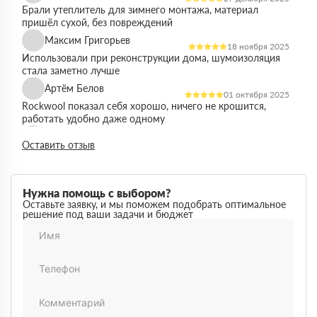
Брали утеплитель для зимнего монтажа, материал
пришёл сухой, без повреждений
Максим Григорьев
18 ноября 2025
Использовали при реконструкции дома, шумоизоляция
стала заметно лучше
Артём Белов
01 октября 2025
Rockwool показал себя хорошо, ничего не крошится,
работать удобно даже одному
Денис Кравцов
10 сентября 2025
Оставить отзыв
Утепляли стены и перекрытия, монтаж простой, качество
достойное для своей цены
Роман Васильев
22 августа 2025
Нужна помощь с выбором?
Материал соответствует описанию, после утепления
Оставьте заявку, и мы поможем подобрать оптимальное
решение под ваши задачи и бюджет
расходы на отопление стали ниже
Олег Фёдоров
03 июля 2025
Брали для утепления кровли, плиты ровные,
укладываются плотно, щелей почти нет
Павел Антонов
14 июня 2025
Использовали для бани, утеплитель форму держит,
влаги не боится, монтаж прошёл без проблем