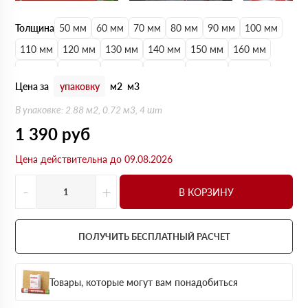
Толщина
50 мм
60 мм
70 мм
80 мм
90 мм
100 мм
110 мм
120 мм
130 мм
140 мм
150 мм
160 мм
170 мм
180 мм
190 мм
200 мм
210 мм
220 мм
Цена за
упаковку
м2
м3
230 мм
240 мм
250 мм
В упаковке: 2.88 м2, 0.72 м3, 4 шт
1 390
руб
Цена действительна до 09.08.2026
-
+
В КОРЗИНУ
ПОЛУЧИТЬ БЕСПЛАТНЫЙ РАСЧЕТ
Товары, которые могут вам понадобиться