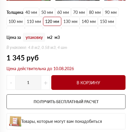
Толщина
40 мм
50 мм
60 мм
70 мм
80 мм
90 мм
100 мм
110 мм
120 мм
130 мм
140 мм
150 мм
160 мм
170 мм
180 мм
190 мм
200 мм
210 мм
Цена за
упаковку
м2
м3
220 мм
230 мм
240 мм
250 мм
В упаковке: 4.8 м2, 0.58 м3, 4 шт
1 345
руб
Цена действительна до 10.08.2026
-
+
В КОРЗИНУ
ПОЛУЧИТЬ БЕСПЛАТНЫЙ РАСЧЕТ
Товары, которые могут вам понадобиться