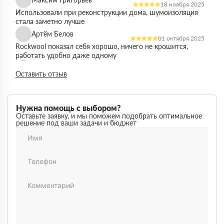
18 ноября 2025
Использовали при реконструкции дома, шумоизоляция
стала заметно лучше
Артём Белов
01 октября 2025
Rockwool показал себя хорошо, ничего не крошится,
работать удобно даже одному
Денис Кравцов
10 сентября 2025
Оставить отзыв
Утепляли стены и перекрытия, монтаж простой, качество
достойное для своей цены
Роман Васильев
22 августа 2025
Нужна помощь с выбором?
Материал соответствует описанию, после утепления
Оставьте заявку, и мы поможем подобрать оптимальное
решение под ваши задачи и бюджет
расходы на отопление стали ниже
Олег Фёдоров
03 июля 2025
Брали для утепления кровли, плиты ровные,
укладываются плотно, щелей почти нет
Павел Антонов
14 июня 2025
Использовали для бани, утеплитель форму держит,
влаги не боится, монтаж прошёл без проблем
Андрей Лебедев
28 мая 2025
Работаем с Rockwool не первый раз, стабильное