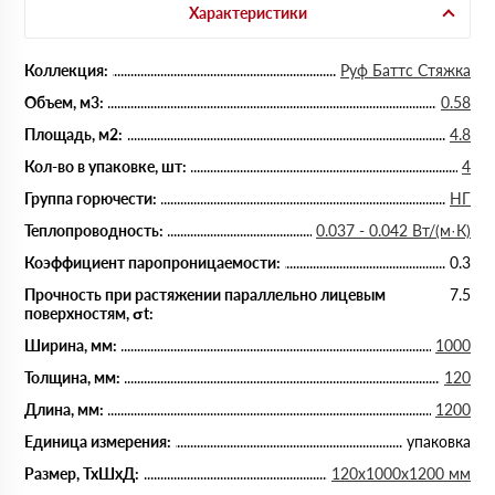
Характеристики
Коллекция:
Руф Баттс Стяжка
Объем, м3:
0.58
Площадь, м2:
4.8
Кол-во в упаковке, шт:
4
Группа горючести:
НГ
Теплопроводность:
0.037 - 0.042 Вт/(м·К)
Коэффициент паропроницаемости:
0.3
Прочность при растяжении параллельно лицевым
7.5
поверхностям, σt:
Ширина, мм:
1000
Толщина, мм:
120
Длина, мм:
1200
Единица измерения:
упаковка
Размер, ТхШхД:
120х1000х1200 мм