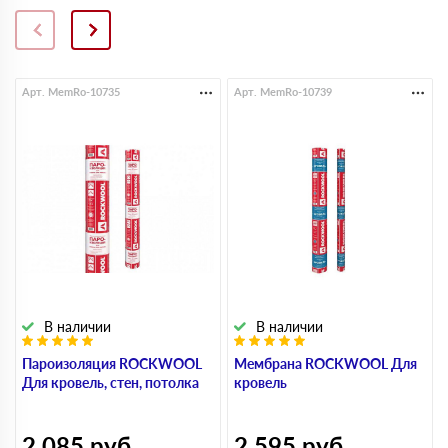
Арт. MemRo-10735
Арт. MemRo-10739
В наличии
В наличии
Пароизоляция ROCKWOOL
Мембрана ROCKWOOL Для
Для кровель, стен, потолка
кровель
2 085
руб
2 595
руб