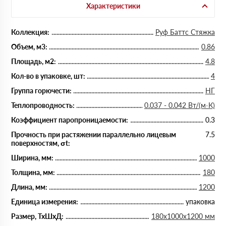
Характеристики
Коллекция:
Руф Баттс Стяжка
Объем, м3:
0.86
Площадь, м2:
4.8
Кол-во в упаковке, шт:
4
Группа горючести:
НГ
Теплопроводность:
0.037 - 0.042 Вт/(м·К)
Коэффициент паропроницаемости:
0.3
Прочность при растяжении параллельно лицевым
7.5
поверхностям, σt:
Ширина, мм:
1000
Толщина, мм:
180
Длина, мм:
1200
Единица измерения:
упаковка
Размер, ТхШхД:
180х1000х1200 мм