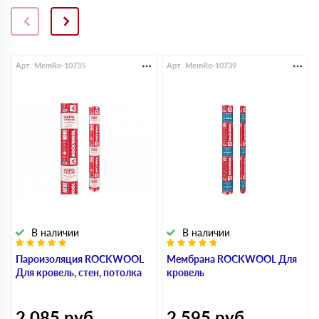
Арт. MemRo-10735
Арт. MemRo-10739
В наличии
В наличии
Пароизоляция ROCKWOOL
Мембрана ROCKWOOL Для
Для кровель, стен, потолка
кровель
2 085
руб
2 595
руб