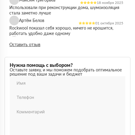
18 ноября 2025
Использовали при реконструкции дома, шумоизоляция
стала заметно лучше
Артём Белов
01 октября 2025
Rockwool показал себя хорошо, ничего не крошится,
работать удобно даже одному
Денис Кравцов
10 сентября 2025
Оставить отзыв
Утепляли стены и перекрытия, монтаж простой, качество
достойное для своей цены
Роман Васильев
22 августа 2025
Нужна помощь с выбором?
Материал соответствует описанию, после утепления
Оставьте заявку, и мы поможем подобрать оптимальное
решение под ваши задачи и бюджет
расходы на отопление стали ниже
Олег Фёдоров
03 июля 2025
Брали для утепления кровли, плиты ровные,
укладываются плотно, щелей почти нет
Павел Антонов
14 июня 2025
Использовали для бани, утеплитель форму держит,
влаги не боится, монтаж прошёл без проблем
Андрей Лебедев
28 мая 2025
Работаем с Rockwool не первый раз, стабильное