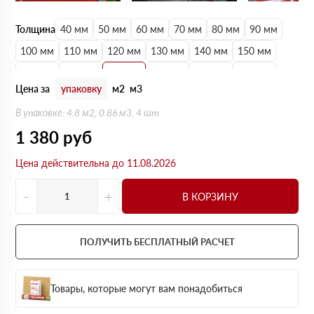
Толщина
40 мм
50 мм
60 мм
70 мм
80 мм
90 мм
100 мм
110 мм
120 мм
130 мм
140 мм
150 мм
160 мм
170 мм
180 мм
190 мм
200 мм
210 мм
Цена за
упаковку
м2
м3
220 мм
230 мм
240 мм
250 мм
В упаковке: 4.8 м2, 0.86 м3, 4 шт
1 380
руб
Цена действительна до 11.08.2026
-
+
В КОРЗИНУ
ПОЛУЧИТЬ БЕСПЛАТНЫЙ РАСЧЕТ
Товары, которые могут вам понадобиться