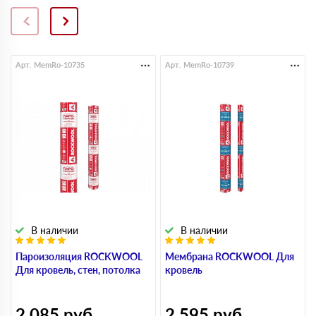
Арт. MemRo-10735
Арт. MemRo-10739
В наличии
В наличии
Пароизоляция ROCKWOOL
Мембрана ROCKWOOL Для
Для кровель, стен, потолка
кровель
2 085
руб
2 595
руб