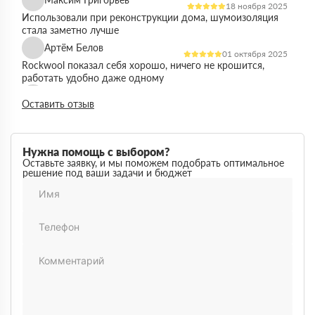
18 ноября 2025
Использовали при реконструкции дома, шумоизоляция
стала заметно лучше
Артём Белов
01 октября 2025
Rockwool показал себя хорошо, ничего не крошится,
работать удобно даже одному
Денис Кравцов
10 сентября 2025
Оставить отзыв
Утепляли стены и перекрытия, монтаж простой, качество
достойное для своей цены
Роман Васильев
22 августа 2025
Нужна помощь с выбором?
Материал соответствует описанию, после утепления
Оставьте заявку, и мы поможем подобрать оптимальное
решение под ваши задачи и бюджет
расходы на отопление стали ниже
Олег Фёдоров
03 июля 2025
Брали для утепления кровли, плиты ровные,
укладываются плотно, щелей почти нет
Павел Антонов
14 июня 2025
Использовали для бани, утеплитель форму держит,
влаги не боится, монтаж прошёл без проблем
Андрей Лебедев
28 мая 2025
Работаем с Rockwool не первый раз, стабильное