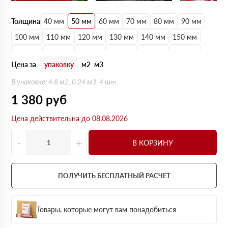
Толщина
40 мм
50 мм
60 мм
70 мм
80 мм
90 мм
100 мм
110 мм
120 мм
130 мм
140 мм
150 мм
160 мм
170 мм
180 мм
190 мм
200 мм
210 мм
Цена за
упаковку
м2
м3
220 мм
230 мм
240 мм
250 мм
В упаковке: 4.8 м2, 0.24 м3, 4 шт
1 380
руб
Цена действительна до 08.08.2026
-
+
В КОРЗИНУ
ПОЛУЧИТЬ БЕСПЛАТНЫЙ РАСЧЕТ
Товары, которые могут вам понадобиться