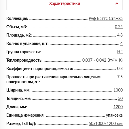
Характеристики
Коллекция:
Руф Баттс Стяжка
Объем, м3:
0.24
Площадь, м2:
4.8
Кол-во в упаковке, шт:
4
Группа горючести:
НГ
Теплопроводность:
0.037 - 0.042 Вт/(м·К)
Коэффициент паропроницаемости:
0.3
Прочность при растяжении параллельно лицевым
7.5
поверхностям, σt:
Ширина, мм:
1000
Толщина, мм:
50
Длина, мм:
1200
Единица измерения:
упаковка
Размер, ТхШхД:
50х1000х1200 мм