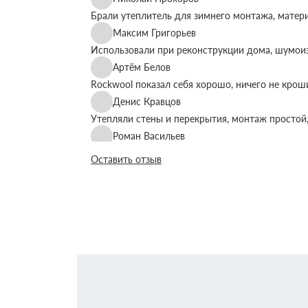
Брали утеплитель для зимнего монтажа, матер
Максим Григорьев
Использовали при реконструкции дома, шумоиз
Артём Белов
Rockwool показал себя хорошо, ничего не крош
Денис Кравцов
Утепляли стены и перекрытия, монтаж простой,
Роман Васильев
Материал соответствует описанию, после утеп
Оставить отзыв
Олег Фёдоров
Брали для утепления кровли, плиты ровные, ук
Павел Антонов
Использовали для бани, утеплитель форму дер
Андрей Лебедев
Работаем с Rockwool не первый раз, стабильное
Михаил Егоров
Утепляли фасад, материал плотный, не ломаетс
Виталий Романов