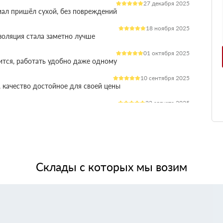
27 декабря 2025
иал пришёл сухой, без повреждений
18 ноября 2025
оляция стала заметно лучше
01 октября 2025
ится, работать удобно даже одному
10 сентября 2025
 качество достойное для своей цены
22 августа 2025
ления расходы на отопление стали ниже
03 июля 2025
ладываются плотно, щелей почти нет
14 июня 2025
жит, влаги не боится, монтаж прошёл без проблем
Склады с которых мы возим
28 мая 2025
 качество, без сюрпризов на объекте
11 мая 2025
я при креплении свою задачу выполняет.