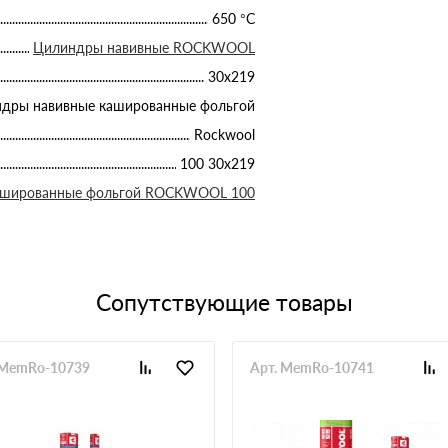
650 °С
Цилиндры навивные ROCKWOOL
30х219
дры навивные кашированные фольгой
Rockwool
100 30х219
ашированные фольгой ROCKWOOL 100
Сопутствующие товары
 MemRo-10739
Арт. MemRo-10741