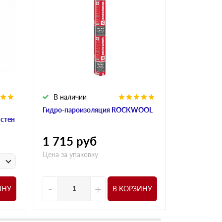
В наличии
В налич
Гидро-пароизоляция ROCKWOOL
Алюминиева
 стен
ROCKWOO
1 715
руб
1 015
р
Цена за упаковку
у
Цена за
-
+
-
ИНУ
В КОРЗИНУ