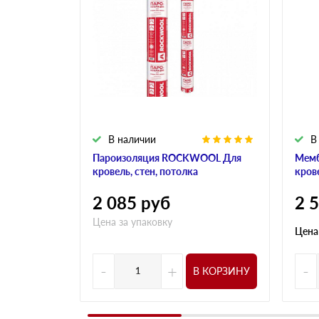
В наличии
В
Пароизоляция ROCKWOOL Для
Мем
кровель, стен, потолка
кров
2 085
руб
2 
Цена за упаковку
Цена
-
+
-
В КОРЗИНУ