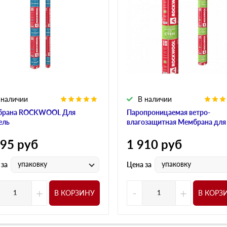
 наличии
В наличии
брана ROCKWOOL Для
Паропроницаемая ветро-
ель
влагозащитная Мембрана для
595
руб
1 910
руб
упаковку
упаковку
 за
Цена за
+
-
+
В КОРЗИНУ
В КОРЗ