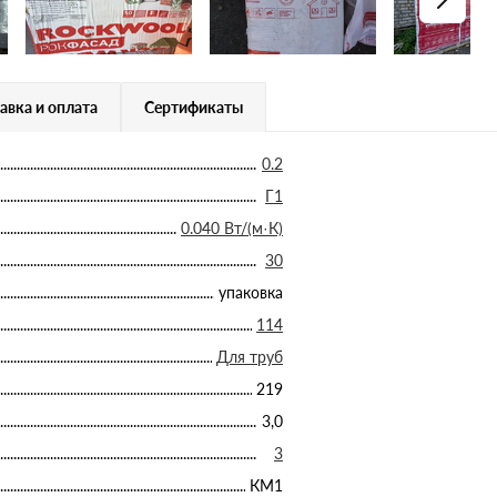
авка и оплата
Сертификаты
0.2
Г1
0.040 Вт/(м·К)
30
упаковка
114
Для труб
219
3,0
3
КМ1