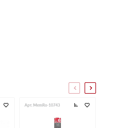
Арт. MemRo-10743
Арт. SopToR