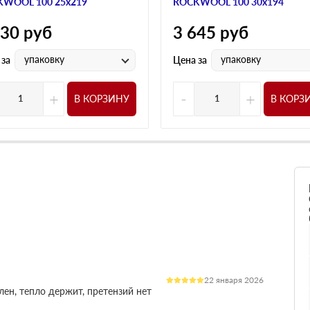
WOOL 100 25х219
ROCKWOOL 100 30х194
230
руб
3 645
руб
упаковку
упаковку
 за
Цена за
+
-
+
В КОРЗИНУ
В КОРЗ
22 января 2026
лен, тепло держит, претензий нет