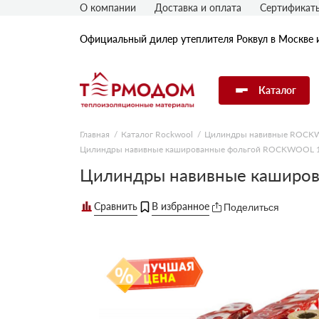
О компании
Доставка и оплата
Сертификат
Официальный дилер утеплителя Роквул в Москве 
Каталог
Главная
Каталог Rockwool
Цилиндры навивные ROC
Цилиндры навивные кашированные фольгой ROCKWOOL 1
Утеплитель Rockwool
Цилиндры навивные каширо
Утеплитель Технониколь
Поделиться
Утеплитель Penoplex
Утеплитель Knauf
Утеплитель Isover