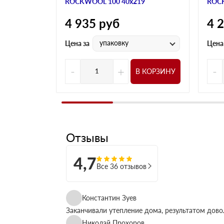
ROCKWOOL 100 40х219
ROCK
4 935
руб
4 
упаковку
Цена за
Цена
-
+
-
В КОРЗИНУ
Отзывы
4,7
Все 36 отзывов
Константин Зуев
Заканчивали утепление дома, результатом дово
Николай Прохоров