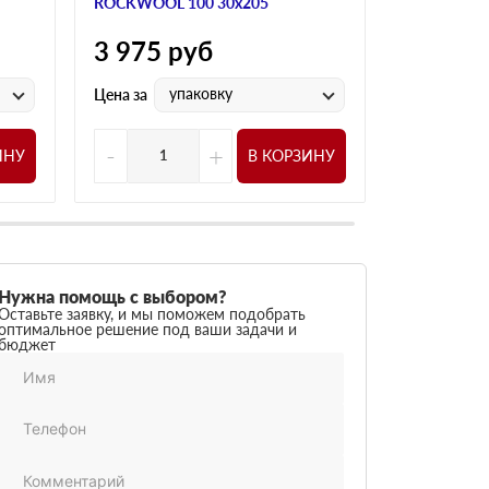
ROCKWOOL 100 30х205
ROCKWOOL 
3 975
руб
2 525
р
упаковку
у
Цена за
Цена за
-
+
-
ИНУ
В КОРЗИНУ
Нужна помощь с выбором?
Оставьте заявку, и мы поможем подобрать
оптимальное решение под ваши задачи и
бюджет