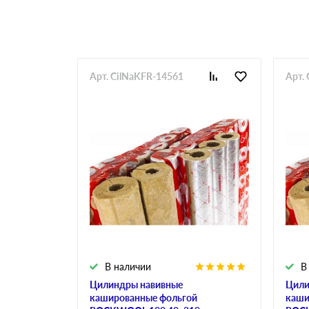
Арт. CilNaKFR-14561
Арт.
В наличии
В
Цилиндры навивные
Цили
кашированные фольгой
каши