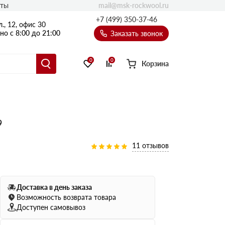
mail@msk-rockwool.ru
кты
Полы
+7 (499) 350-37-46
., 12, офис 30
Балкон
о с 8:00 до 21:00
Заказать звонок
Технолайт
Эсктра
0
0
Корзина
Оптима
Техноакустик
PROF
9
Акустик Баттс
Ультратонкий
11 отзывов
105
ПРО
50 мм
80
75 мм
Доставка в день заказа
100 мм
Возможность возврата товара
Доступен самовывоз
Руф Баттс