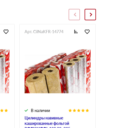
Арт. CilNaKFR-14774
Арт. CilNa
В наличии
В налич
Цилиндры навивные
Цилиндры 
кашированные фольгой
кашированн