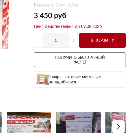
Оптима
Оптима
В упаковке: 5 п.м., 0.2 м3
Н Оптима
Д Оптима
3 450
руб
Д Оптима
Д Экстра
Цена действительна до 09.08.2026
50 мм
50 мм
100 мм
100 мм
-
+
В КОРЗИНУ
Техническая изоляция
Толщина
Цилиндры навивные
50 мм
ПОЛУЧИТЬ БЕСПЛАТНЫЙ
Lamella Mat L
100 мм
РАСЧЕТ
Industrial Batts 80
120 мм
Товары, которые могут вам
CONLIT SL 150
150 мм
понадобиться