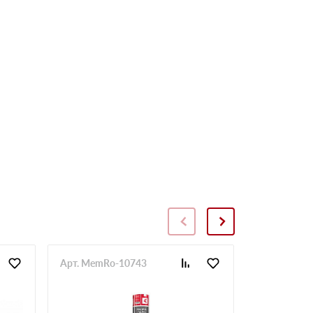
Арт. MemRo-10743
Арт. SopToR