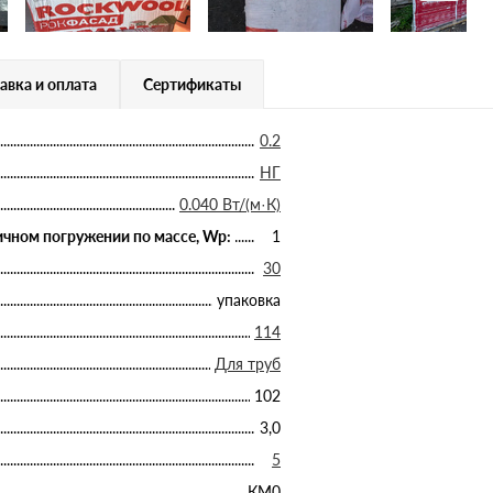
авка и оплата
Сертификаты
0.2
НГ
0.040 Вт/(м·К)
чном погружении по массе, Wp:
1
30
упаковка
114
Для труб
102
3,0
5
КМ0