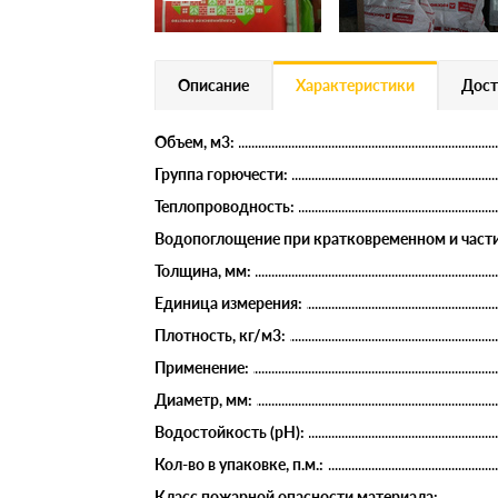
Описание
Характеристики
Дост
Объем, м3:
Группа горючести:
Теплопроводность:
Водопоглощение при кратковременном и части
Толщина, мм:
Единица измерения:
Плотность, кг/м3:
Применение:
Диаметр, мм:
Водостойкость (рН):
Кол-во в упаковке, п.м.:
Класс пожарной опасности материала: