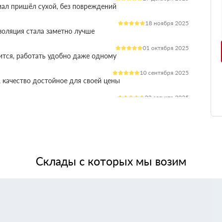
иал пришёл сухой, без повреждений
18 ноября 2025
оляция стала заметно лучше
01 октября 2025
ится, работать удобно даже одному
10 сентября 2025
 качество достойное для своей цены
22 августа 2025
ления расходы на отопление стали ниже
03 июля 2025
ладываются плотно, щелей почти нет
14 июня 2025
жит, влаги не боится, монтаж прошёл без проблем
Склады с которых мы возим
28 мая 2025
 качество, без сюрпризов на объекте
11 мая 2025
я при креплении свою задачу выполняет.
24 апреля 2025