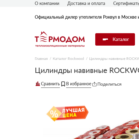
О компании
Доставка и оплата
Сертификат
Официальный дилер утеплителя Роквул в Москве 
Каталог
Главная
Каталог Rockwool
Цилиндры навивные ROC
Утеплитель Rockwool
Цилиндры навивные ROCKWO
Поделиться
Утеплитель Технониколь
Утеплитель Penoplex
Утеплитель Knauf
Утеплитель Isover