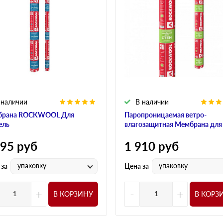
 наличии
В наличии
брана ROCKWOOL Для
Паропроницаемая ветро-
ель
влагозащитная Мембрана для
595
руб
1 910
руб
упаковку
упаковку
 за
Цена за
+
-
+
В КОРЗИНУ
В КОРЗ