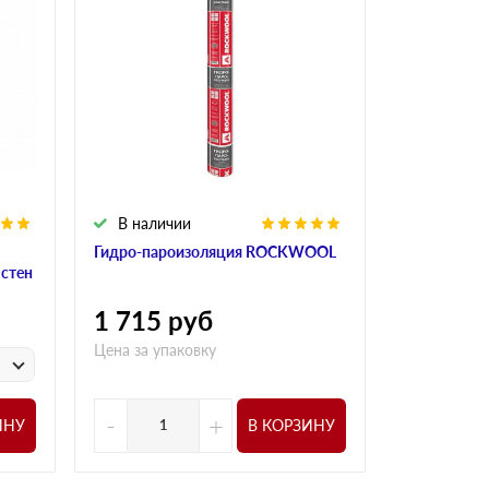
В наличии
В налич
Гидро-пароизоляция ROCKWOOL
Алюминиева
 стен
ROCKWOO
1 715
руб
1 015
р
Цена за упаковку
у
Цена за
-
+
-
ИНУ
В КОРЗИНУ