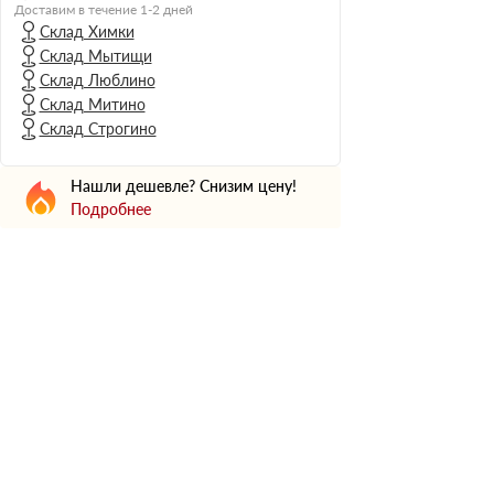
Н Оптима
Доставим в течение 1-2 дней
Склад Химки
Д Оптима
Склад Мытищи
В Оптима
Склад Люблино
Д Стандарт
Склад Митино
Склад Строгино
Н Экстра
Применение
Нашли дешевле? Снизим цену!
Для стен
Подробнее
Для пола
Для фундамента
Для потолков