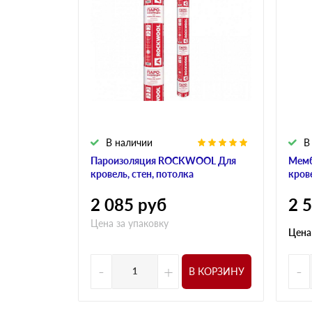
В наличии
В
Пароизоляция ROCKWOOL Для
Мем
кровель, стен, потолка
кров
2 085
руб
2 
Цена за упаковку
Цена
-
+
-
В КОРЗИНУ