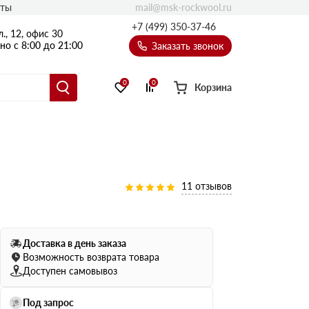
mail@msk-rockwool.ru
кты
Полы
+7 (499) 350-37-46
., 12, офис 30
Балкон
о с 8:00 до 21:00
Заказать звонок
Технолайт
Эсктра
0
0
Корзина
Оптима
Техноакустик
PROF
Акустик Баттс
Ультратонкий
11 отзывов
105
ПРО
50 мм
Доставка в день заказа
80
75 мм
Возможность возврата товара
100 мм
Доступен самовывоз
Руф Баттс
Под запрос