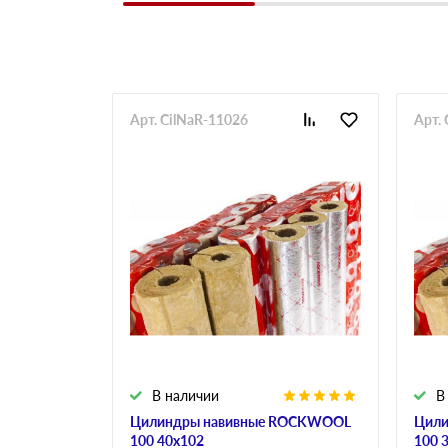
Арт. CilNaR-11026
Арт.
В наличии
В
Цилиндры навивные ROCKWOOL
Цили
100 40х102
100 