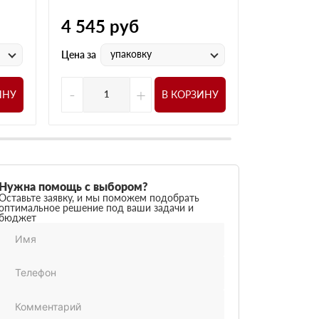
4 545
руб
3 975
р
упаковку
у
Цена за
Цена за
-
+
-
ИНУ
В КОРЗИНУ
Нужна помощь с выбором?
Оставьте заявку, и мы поможем подобрать
оптимальное решение под ваши задачи и
бюджет