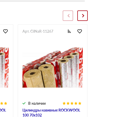
Арт. CilNaR-11267
Арт. CilNaR
В наличии
В налич
OOL
Цилиндры навивные ROCKWOOL
Цилиндры 
100 70х102
100 40х83