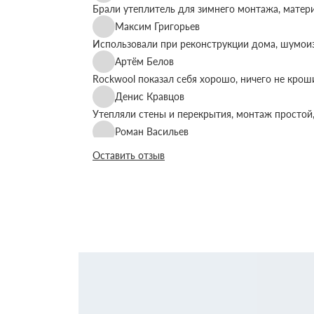
Брали утеплитель для зимнего монтажа, матер
Максим Григорьев
Использовали при реконструкции дома, шумоиз
Артём Белов
Rockwool показал себя хорошо, ничего не крош
Денис Кравцов
Утепляли стены и перекрытия, монтаж простой,
Роман Васильев
Материал соответствует описанию, после утеп
Оставить отзыв
Олег Фёдоров
Брали для утепления кровли, плиты ровные, ук
Павел Антонов
Использовали для бани, утеплитель форму дер
Андрей Лебедев
Работаем с Rockwool не первый раз, стабильное
Михаил Егоров
Утепляли фасад, материал плотный, не ломаетс
Виталий Романов